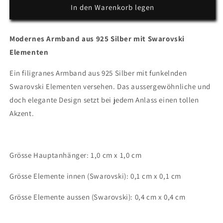
für
für
In den Warenkorb legen
Silberarmband
Silberarmband
&quot;modern&quot;
&quot;modern&quot;
Modernes Armband aus 925 Silber mit Swarovski
Elementen
Ein filigranes Armband aus 925 Silber mit funkelnden
Swarovski Elementen versehen. Das aussergewöhnliche und
doch elegante Design setzt bei jedem Anlass einen tollen
Akzent.
Grösse Hauptanhänger: 1,0 cm x 1,0 cm
Grösse Elemente innen (Swarovski): 0,1 cm x 0,1 cm
Grösse Elemente aussen (Swarovski): 0,4 cm x 0,4 cm